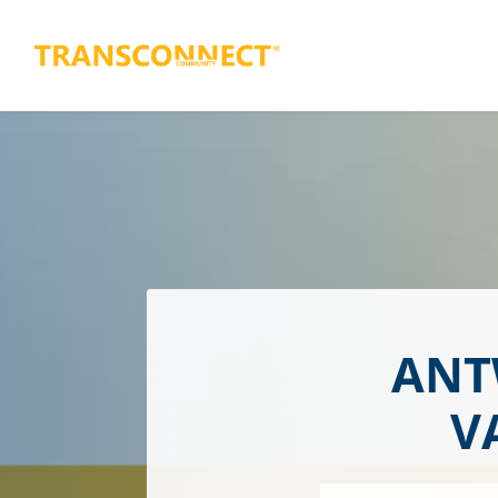
ANT
V