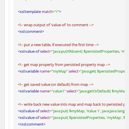
<xsl:template
match
=
"/"
>
<!-- wrap output of 'value-of' to comment -->
<xsl:comment>
<!-- put a new table, if executed the first time -->
<xsl:value-of
select
=
"
java:putIfAbsent( $persistedProperties, 'myM
<!-- get map property from persisted property map -->
<xsl:variable
name
=
"myMap"
select
=
"
java:get( $persistedPropert
<!-- get saved value (or default) from map -->
<xsl:variable
name
=
"value1"
select
=
"
java:getOrDefault( $myMap, 'V
<!-- write back new value into map and map back to persisted pr
<xsl:value-of
select
=
"
java:put( $myMap, 'Value 1', java:java.lang.In
<xsl:value-of
select
=
"
java:put( $persistedProperties, 'myMap', $
</xsl:comment>