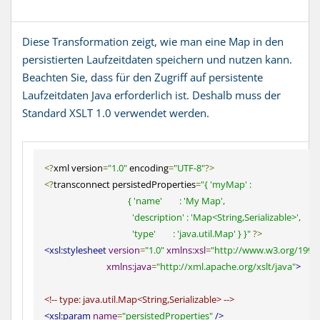
Diese Transformation zeigt, wie man eine Map in den
persistierten Laufzeitdaten speichern und nutzen kann.
Beachten Sie, dass für den Zugriff auf persistente
Laufzeitdaten Java erforderlich ist. Deshalb muss der
Standard XSLT 1.0 verwendet werden.
<?
xml version
=
"1.0"
 encoding
=
"UTF-8"
?>
<?
transconnect persistedProperties
=
"{ 'myMap' :

                                       { 'name'        : 'My Map',

                                         'description' : 'Map<String,Serializable>',

                                         'type'        : 'java.util.Map' } }"
?>
<xsl:stylesheet
version
=
"
1.0
"
xmlns:xsl
=
"http://www.w3.org/1999
xmlns:java
=
"http://xml.apache.org/xslt/java"
>
<!-- type: java.util.Map<String,Serializable> -->
<xsl:param
name
=
"persistedProperties"
/>