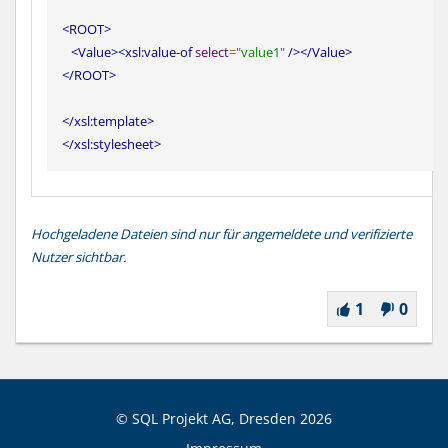
<ROOT>
<Value><xsl:value-of
select
=
"value1"
/></Value>
</ROOT>
</xsl:template>
</xsl:stylesheet>
Hochgeladene Dateien sind nur für angemeldete und verifizierte
Nutzer sichtbar.
1
0
© SQL Projekt AG, Dresden
2026