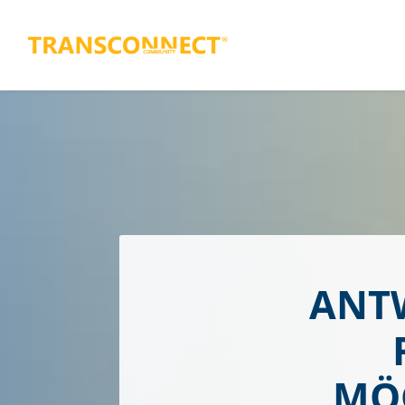
ANTW
MÖG