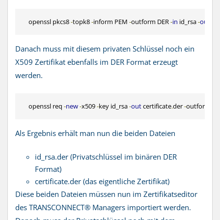
    openssl pkcs8 
-
topk8 
-
inform PEM 
-
outform DER 
-
in
 id_rsa 
-
out
 id
Danach muss mit diesem privaten Schlüssel noch ein
X509 Zertifikat ebenfalls im DER Format erzeugt
werden.
    openssl req 
-
new
-
x509 
-
key id_rsa 
-
out
 certificate
.
der 
-
outform DE
Als Ergebnis erhält man nun die beiden Dateien
id_rsa.der (Privatschlüssel im binären DER
Format)
certificate.der (das eigentliche Zertifikat)
Diese beiden Dateien müssen nun im Zertifikatseditor
des TRANSCONNECT® Managers importiert werden.