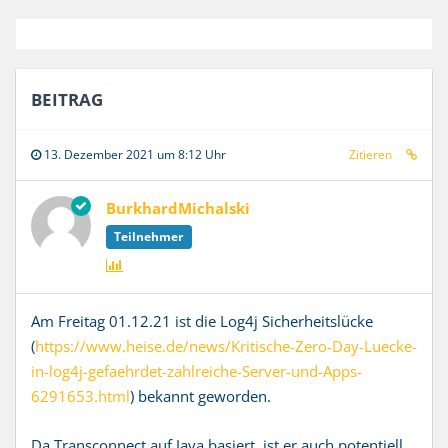
BEITRAG
13. Dezember 2021 um 8:12 Uhr
Zitieren
BurkhardMichalski
Teilnehmer
Am Freitag 01.12.21 ist die Log4j Sicherheitslücke
(
https://www.heise.de/news/Kritische-Zero-Day-Luecke-
in-log4j-gefaehrdet-zahlreiche-Server-und-Apps-
6291653.html
) bekannt geworden.
Da Transconnect auf Java basiert, ist er auch potentiell