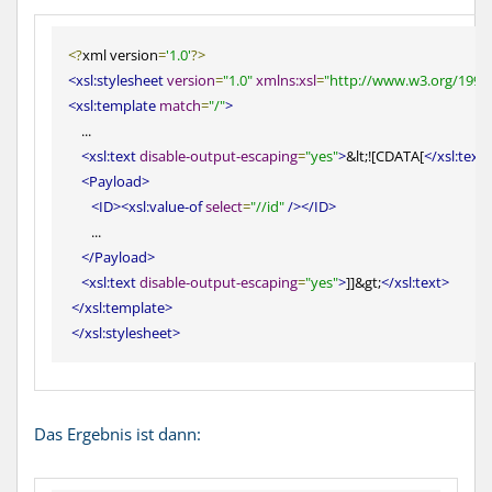
<
?
xml version
=
'1.0'
?
>
<
xsl:stylesheet
version
=
"1.0"
xmlns:xsl
=
"http://www.w3.org/1999
<
xsl:template
match
=
"/"
>
<
xsl:text
disable-output-escaping
=
"yes"
>
&lt;![CDATA[
<
/xsl:text
>
<
Payload
>
<
ID
><
xsl:value-of
select
=
"//id"
/
></ID>
       ...

<
/Payload
>
<
xsl:text
disable-output-escaping
=
"yes"
>
]]&gt;
<
/xsl:text
>
<
/xsl:template
>
<
/xsl:stylesheet
>
Das Ergebnis ist dann: