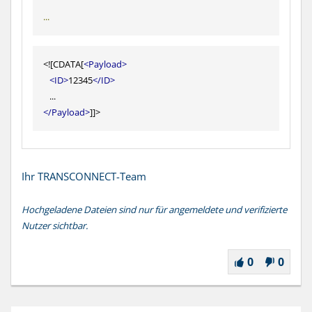
...
<
![CDATA[
<Payload>
<ID>
12345
</ID>
</Payload>
]]
>
Ihr TRANSCONNECT-Team
Hochgeladene Dateien sind nur für angemeldete und verifizierte
Nutzer sichtbar.
0
0