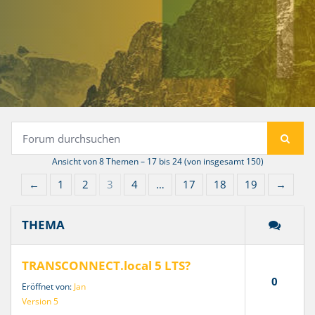
Ansicht von 8 Themen – 17 bis 24 (von insgesamt 150)
←
1
2
3
4
…
17
18
19
→
THEMA
TRANSCONNECT.local 5 LTS?
0
Eröffnet von:
Jan
Version 5